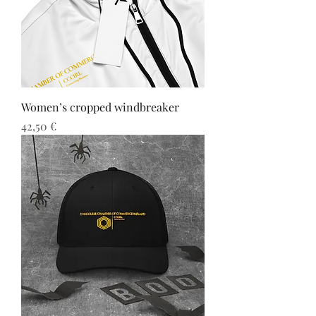
Women’s cropped windbreaker
Preis
42,50 €