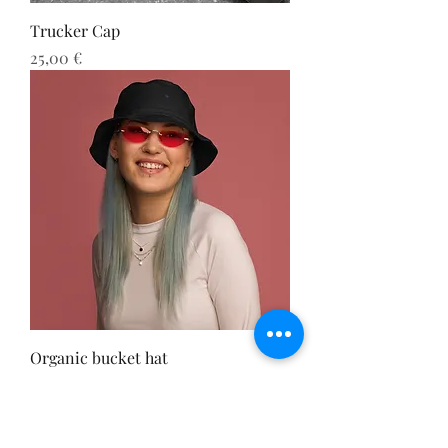
Trucker Cap
Preis
25,00 €
Organic bucket hat
Preis
25,00 €