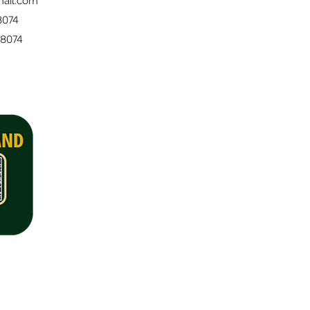
mail.com
8074
28074