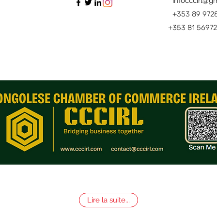
infocccirl@g
+353 89 972
+353 81 5697
Lire la suite...